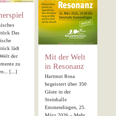
elt in
erspiel
sonanz
isches
ein
Veranstaltungen
tück Das
ische
tück lädt
Mit der Welt
 Welt der
emente zu
in Resonanz
... [...]
Hartmut Rosa
begeistert über 350
Gäste in der
Steinhalle
Emmendingen, 25.
März 2026 – Mehr