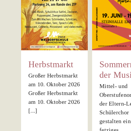
v
markt
der
Schü
arkt
Musik
n
aus
Veranstaltungen
O
Allgemein
A
Veransta
Herbstmarkt
Sommer
der Mus
Großer Herbstmarkt
am 10. Oktober 2026
Mittel- und
Großer Herbstmarkt
Oberstufenor
am 10. Oktober 2026
der Eltern-L
[...]
Schülerchor
gestalten ein
fetziges