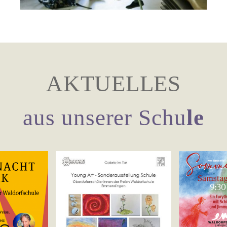
AKTUELLES
aus unserer Schu
le
ung
t –
Sommerspiel
tellung
M
Allgemein
Veranstaltungen