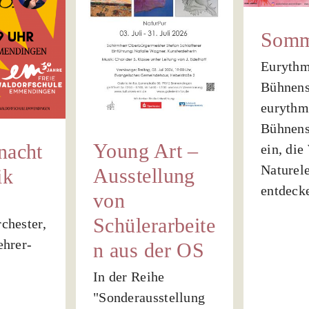
on
W
lerarbeiten
Somm
Re
 der
Eurythm
Allgem
Bühnens
S
eurythm
usstellung
Bühnens
ltungen
Young Art –
nacht
ein, die
Naturel
Ausstellung
ik
entdecken
von
Schülerarbeite
chester,
ehrer-
n aus der OS
In der Reihe
"Sonderausstellung