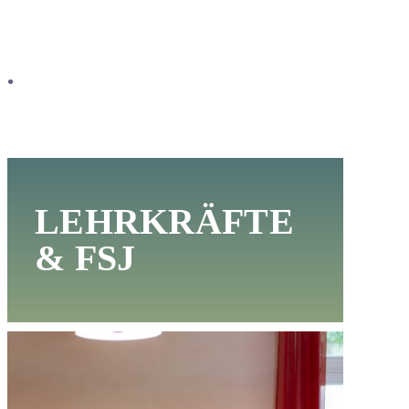
…
LEHRKRÄFTE
& FSJ