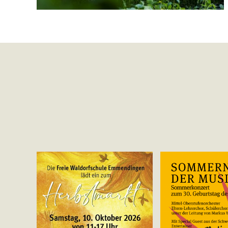
Yo
Ar
Auss
Sommernacht