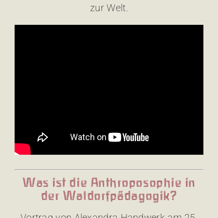
zur Welt.
Was ist die Anthroposophie in
der Waldorfpädagogik?
Vortrag von Alexandra Handwerk am 25.