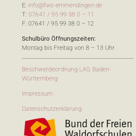
E:
info@fws-emmendingen.de
T:
07641 / 95 99 38 0 – 11
F: 07641 / 95 99 38 0 – 12
Schulbüro Öffnungszeiten:
Montag bis Freitag von 8 – 13 Uhr
Beschwerdeordnung LAG Baden-
Württemberg
Impressum
Datenschutzerklärung